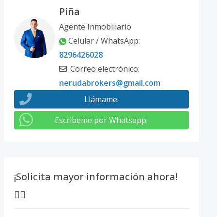
Piña
Agente Inmobiliario
Celular / WhatsApp
:
8296426028
Correo electrónico
:
nerudabrokers@gmail.com
Llámame
:
Escribeme por Whatsapp
:
¡Solicita mayor información ahora!
👇🏽