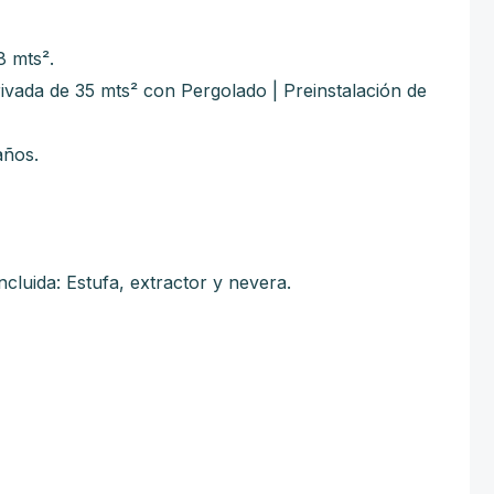
8
mts².
ivada de 35 mts² con Pergolado | Preinstalación de
años.
luida: Estufa, extractor y nevera.