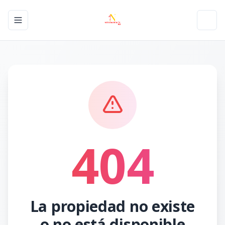
Toggle navigation menu
Toggl
404
La propiedad no existe
o no está disponible