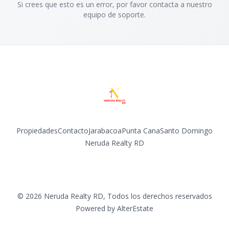
Si crees que esto es un error, por favor contacta a nuestro
equipo de soporte.
Propiedades
Contacto
Jarabacoa
Punta Cana
Santo Domingo
Neruda Realty RD
Facebook
Instagram
©
2026
Neruda Realty RD
,
Todos los derechos reservados
Powered by
AlterEstate