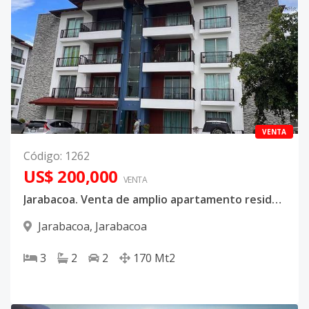
VENTA
Código
:
1262
US$ 200,000
VENTA
Jarabacoa. Venta de amplio apartamento residencial Herencia Jarabacoa
Jarabacoa
,
Jarabacoa
3
2
2
170
Mt2