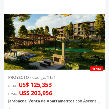
VENTA
PROYECTO
-
Código
:
1131
US$ 125,353
DESDE
US$ 203,956
HASTA
Jarabacoa! Venta de Apartamentos con Ascensor, Cerraduras Eléctricas y otras Amenidades Airbnb Friendly