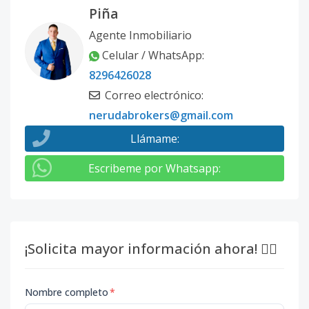
Piña
Código
1129
-18
Agente Inmobiliario
Tipo B1A
1
2
2
1
1
9
Celular / WhatsApp
:
Código
1129
-1
8296426028
Correo electrónico
:
nerudabrokers@gmail.com
Llámame
:
Escribeme por Whatsapp
:
¡Solicita mayor información ahora! 👇🏽
Nombre completo
*