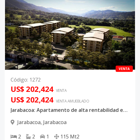
VENTA
Código
:
1272
US$ 202,424
VENTA
US$ 202,424
VENTA AMUEBLADO
Jarabacoa: Apartamento de alta rentabilidad en un lujoso condohotel - Sonesta ES Suites Elements
Jarabacoa
,
Jarabacoa
2
2
1
115
Mt2