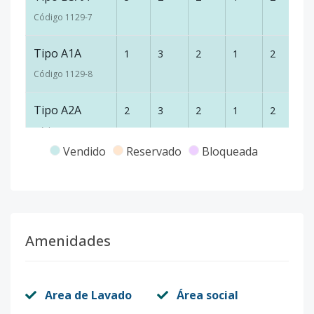
Código
1129
-7
Tipo A1A
1
3
2
1
2
1
Código
1129
-8
Tipo A2A
2
3
2
1
2
1
Código
1129
-9
Vendido
Reservado
Bloqueada
Tipo A3A
3
3
2
1
2
1
Código
1129
-10
Tipo A1AA
1
3
2
1
2
1
Amenidades
Código
1129
-11
Penthouse
4
4
3
1
2
1
Area de Lavado
Área social
Código
1129
-12