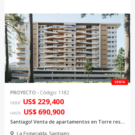
VENTA
PROYECTO
-
Código
:
1182
US$ 229,400
DESDE
US$ 690,900
HASTA
Santiago! Venta de apartamentos en Torre residencial en Villa Olga Prime Towers
La Esmeralda
,
Santiago