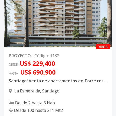
VENTA
PROYECTO
-
Código
:
1182
US$ 229,400
DESDE
US$ 690,900
HASTA
Santiago! Venta de apartamentos en Torre residencial en Villa Olga Prime Towers
La Esmeralda
,
Santiago
Desde
2
hasta
3
Hab.
Desde
100
hasta
211
Mt2