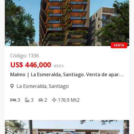
VENTA
Código
:
1336
US$ 446,000
VENTA
Malmo | La Esmeralda, Santiago. Venta de apartamentos con linea blanca incluida
La Esmeralda
,
Santiago
3
3
2
176.9
Mt2