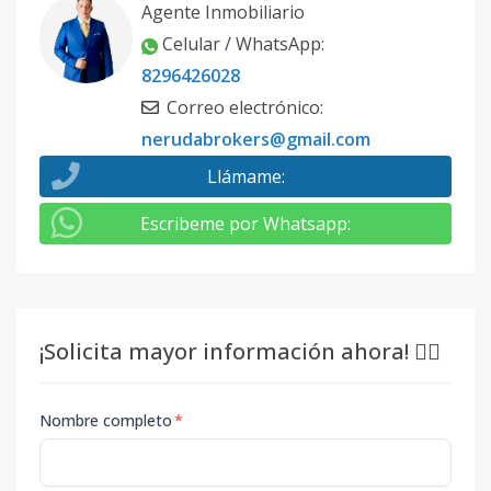
Agente Inmobiliario
Celular / WhatsApp
:
8296426028
Correo electrónico
:
nerudabrokers@gmail.com
Llámame
:
Escribeme por Whatsapp
:
¡Solicita mayor información ahora! 👇🏽
Nombre completo
*