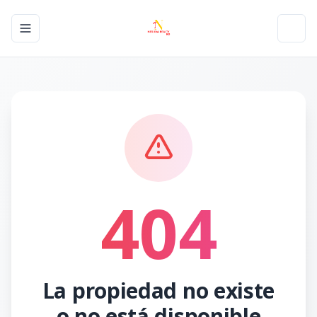
Toggle navigation menu
Toggl
404
La propiedad no existe
o no está disponible