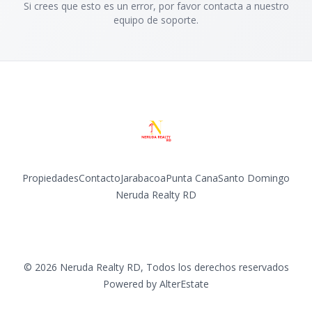
Si crees que esto es un error, por favor contacta a nuestro
equipo de soporte.
Propiedades
Contacto
Jarabacoa
Punta Cana
Santo Domingo
Neruda Realty RD
Facebook
Instagram
©
2026
Neruda Realty RD
,
Todos los derechos reservados
Powered by
AlterEstate