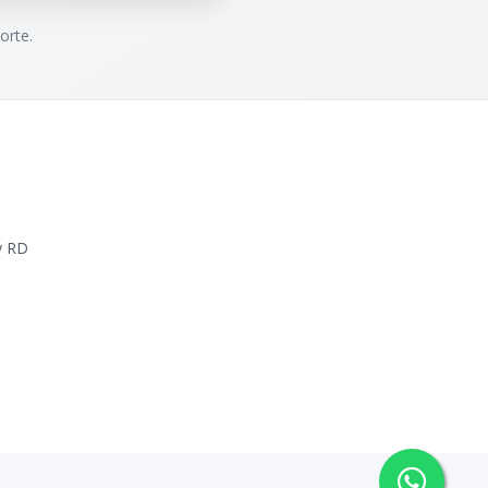
orte.
y RD