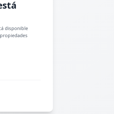
está
tá disponible
 propiedades