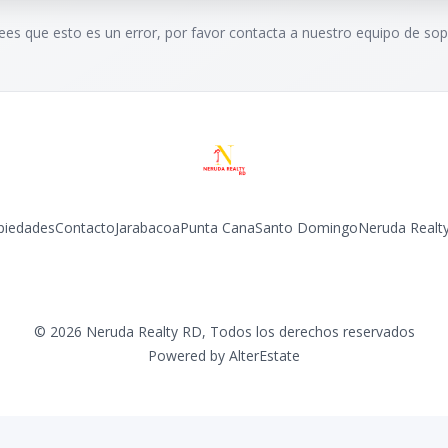
rees que esto es un error, por favor contacta a nuestro equipo de sop
piedades
Contacto
Jarabacoa
Punta Cana
Santo Domingo
Neruda Realt
Facebook
Instagram
©
2026
Neruda Realty RD
,
Todos los derechos reservados
Powered by
AlterEstate